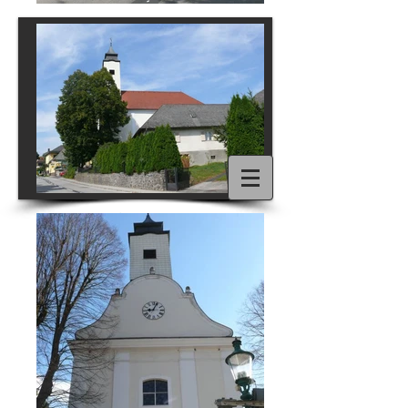
1/15
PFARREN
Hochwolkersdorf
und
Schwarzenbach