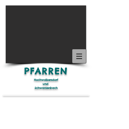
1/15
PFARREN
Hochwolkersdorf
und
Schwarzenbach