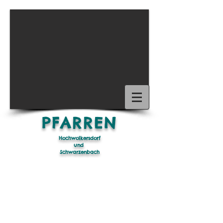
1/15
PFARREN
Hochwolkersdorf
und
Schwarzenbach