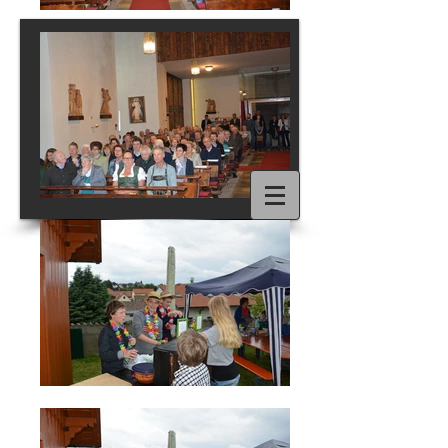
1/15
PFARREN
Hochwolkersdorf
und
Schwarzenbach