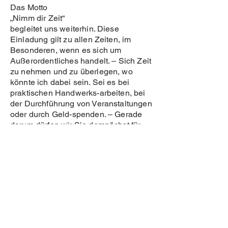
Das Motto
„Nimm dir Zeit“
begleitet uns weiterhin. Diese
Einladung gilt zu allen Zeiten, im
Besonderen, wenn es sich um
Außerordentliches handelt. – Sich Zeit
zu nehmen und zu überlegen, wo
könnte ich dabei sein. Sei es bei
praktischen Handwerks-arbeiten, bei
der Durchführung von Veranstaltungen
oder durch Geld-spenden. – Gerade
darum dürfen wir Sie demnächst für
die Kirchenrenovierung mittels
Erlagscheinaktion besonders herzlich
bitten.
Daneben auch um Ihr begleitendes
Gebet. – Zu einem Jahr des Gebets
ruft Papst Franziskus 2024 auf, um